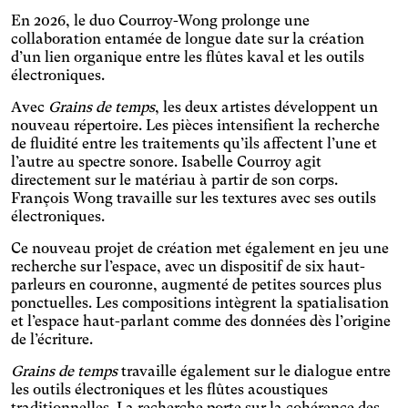
modifie la police d'écriture,
Dyslexie
augmente le contraste et
En 2026, le duo Courroy-Wong prolonge une
Modifie la police d'écriture.
stoppe les contenus
collaboration entamée de longue date sur la création
animés.
Épilepsie photosensible
d’un lien organique entre les flûtes kaval et les outils
électroniques.
Stoppe les contenus
animés.
Fatigue visuelle
Avec
Grains de temps
, les deux artistes développent un
nouveau répertoire. Les pièces intensifient la recherche
Adapte la taille des textes,
modifie la police d'écriture,
de fluidité entre les traitements qu’ils affectent l’une et
Geste imprécis
augmente le contraste et
l’autre au spectre sonore. Isabelle Courroy agit
Agrandit et espace les
stoppe les contenus
directement sur le matériau à partir de son corps.
zones cliquables.
animés.
Lumière bleue
François Wong travaille sur les textures avec ses outils
électroniques.
Applique un filtre pour
limiter la quantité de
Maladie de Parkinson
Ce nouveau projet de création met également en jeu une
lumière bleue émise.
recherche sur l’espace, avec un dispositif de six haut-
Agrandit et espace les
zones cliquables.
parleurs en couronne, augmenté de petites sources plus
Maladie de Wilson
ponctuelles. Les compositions intègrent la spatialisation
Agrandit et espace les
et l’espace haut-parlant comme des données dès l’origine
zones cliquables, assombrit
Migraine ophtalmique
de l’écriture.
les fonds et éclaircit les
Adapte la taille des textes et
textes.
Grains de temps
travaille également sur le dialogue entre
modifie la police d'écriture,
Malvoyance
les outils électroniques et les flûtes acoustiques
assombrit la couleur du
traditionnelles. La recherche porte sur la cohérence des