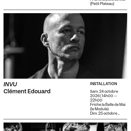
la police d'écriture,
Taille du texte
(Petit Plateau)
augmente le contraste et
stoppe les contenus
animés.
Contrastes
INVU
INSTALLATION
Clément Edouard
Sam. 24 octobre
2026 | 14h00 —
22h00
Friche la Belle de Mai
(le Module)
Dim. 25 octobre ...