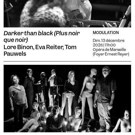
Darker than black (Plus noir
MODULATION
que noir)
Dim. 13 décembre
2026 | 11h00
Lore Binon, Eva Reiter, Tom
Opéra de Marseille
Pauwels
(Foyer Ernest Reyer)