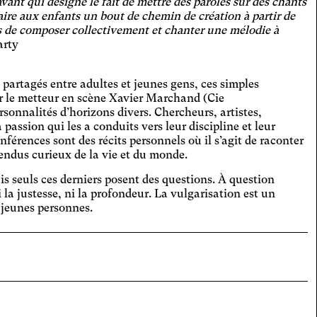
ant qui désigne le fait de mettre des paroles sur des chants
lepsie photosensible
faire aux enfants un bout de chemin de création à partir de
is de composer collectivement et chanter une mélodie à
e les contenus animés.
arty
igue visuelle
 la taille des textes, modifie la police
partagés entre adultes et jeunes gens, ces simples
iture, augmente le contraste et stoppe
te imprécis
r le metteur en scène Xavier Marchand (Cie
ontenus animés.
rsonnalités d’horizons divers. Chercheurs, artistes,
dit et espace les zones cliquables.
assion qui les a conduits vers leur discipline et leur
ière bleue
férences sont des récits personnels où il s’agit de raconter
rendus curieux de la vie et du monde.
ue un filtre pour limiter la quantité de
re bleue émise.
s seuls ces derniers posent des questions. À question
adie de Parkinson
 la justesse, ni la profondeur. La vulgarisation est un
dit et espace les zones cliquables.
 jeunes personnes.
adie de Wilson
dit et espace les zones cliquables,
rit les fonds et éclaircit les textes.
raine ophtalmique
 la taille des textes et modifie la police
iture, assombrit la couleur du fond et
lvoyance
rcit la couleur des textes. Augmente