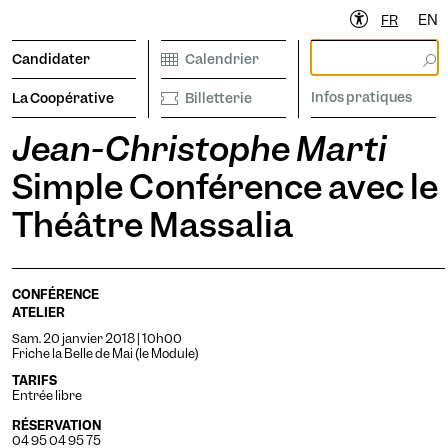
EN
FR
Candidater
Calendrier
Infos pratiques
La Coopérative
Billetterie
Jean-Christophe Marti
Simple Conférence avec le
èque
Calendrier
Billetterie
ez-vous à la newsletter pour rester averti·e.
Théâtre Massalia
CONFÉRENCE
ater
Infos pratiques
ATELIER
Sam. 20 janvier 2018 | 10h00
Friche la Belle de Mai (le Module)
TARIFS
Entrée libre
pérative
R
É
SERVATION
04 95 04 95 75