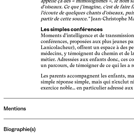
appelle ça des « mimologismes », le nom sav
Épi
d’oiseaux. Ce que j’imagine, c’est de faire 
l’écoute de quelques chants d’oiseaux, pu
Stopp
partir de cette source."
Jean-Christophe M
Fat
Les simples conférences
Adapte
Moments d’intelligence et de transmission 
d'écr
Ges
conférences, proposées aux plus jeunes pa
les c
Lanicolacheur), offrent un espace à des pe
Agran
médecins, y témoignent du chemin et de la p
Lum
métier. Adressées aux enfants donc, ces con
un parcours, de témoigner de ce qui les a 
Appliq
lumiè
Les parents accompagnent les enfants, mai
Mal
simple réponse simple, mais qui n’exclut ni
Agran
exercice noble… en particulier adressé aux
Mal
Agran
Mentions
assomb
Mig
Adapte
d'écr
Biographie(s)
Ma
éclai