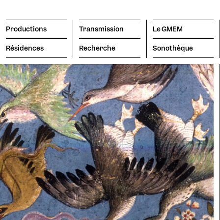
Productions
Transmission
Le GMEM
Résidences
Recherche
Sonothèque
Transmission
Le GMEM
Sonoth
abonn
Recherche
Candid
Moteur
poraire
Vision
La Coo
itif