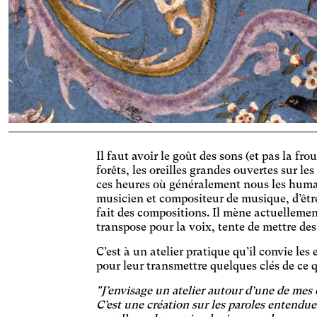
Ac
Modif
contr
Art
Agran
Cat
Augme
Il faut avoir le goût des sons (et pas la f
couleu
Con
forêts, les oreilles grandes ouvertes sur le
ces heures où généralement nous les humai
Augmen
musicien et compositeur de musique, d’être
modifi
DM
fait des compositions. Il mène actuellement
transpose pour la voix, tente de mettre des
Augme
Deu
C’est à un atelier pratique qu’il convie les
pour leur transmettre quelques clés de ce q
Adapte
d'écr
Dys
"J’envisage un atelier autour d’une de mes
les c
C’est une création sur les paroles entendue
Modifi