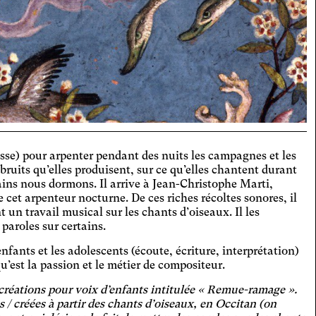
hromatie
ie les couleurs pour assurer un
aste suffisant.
hrose
dit et espace les zones cliquables.
aracte
nte la taille des textes, assombrit les
rousse) pour arpenter pendant des nuits les campagnes et les
rs de fonds et éclaircit les textes.
fort Visuel
s bruits qu’elles produisent, sur ce qu’elles chantent durant
ns nous dormons. Il arrive à Jean-Christophe Marti,
te le contraste et la taille des textes,
 cet arpenteur nocturne. De ces riches récoltes sonores, il
e la police d'écriture.
LA
 un travail musical sur les chants d’oiseaux. Il les
 paroles sur certains.
nte fortement la taille des textes.
téranopie
 enfants et les adolescents (écoute, écriture, interprétation)
u’est la passion et le métier de compositeur.
 la taille des textes, modifie la police
iture, augmente le contraste et stoppe
lexie
 créations pour voix d’enfants intitulée « Remue-ramage ».
ontenus animés.
s / créées à partir des chants d’oiseaux, en Occitan (on
e la police d'écriture.