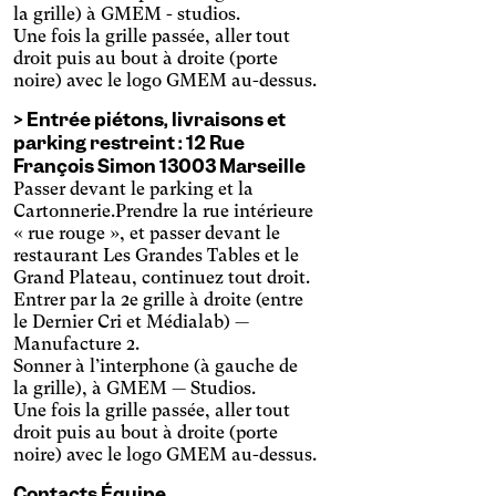
la grille) à GMEM - studios.
Une fois la grille passée, aller tout
droit puis au bout à droite (porte
noire) avec le logo GMEM au-dessus.
Achromatie
> Entrée piétons, livraisons et
Modifie les couleurs pour
parking restreint : 12 Rue
assurer un contraste
Arthrose
François Simon 13003 Marseille
suffisant.
Agrandit et espace les
Passer devant le parking et la
zones cliquables.
Cartonnerie.Prendre la rue intérieure
Cataracte
« rue rouge », et passer devant le
Augmente la taille des
restaurant Les Grandes Tables et le
textes, assombrit les
Confort Visuel
Grand Plateau, continuez tout droit.
couleurs de fonds et
Entrer par la 2e grille à droite (entre
Augmente le contraste et la
éclaircit les textes.
le Dernier Cri et Médialab) —
taille des textes, modifie la
DMLA
police d'écriture.
Manufacture 2.
Augmente fortement la
Sonner à l’interphone (à gauche de
taille des textes.
Deutéranopie
la grille), à GMEM — Studios.
Une fois la grille passée, aller tout
Adapte la taille des textes,
droit puis au bout à droite (porte
modifie la police d'écriture,
Dyslexie
noire) avec le logo GMEM au-dessus.
augmente le contraste et
Modifie la police d'écriture.
stoppe les contenus
Contacts Équipe