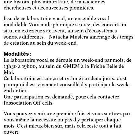
une histoire plus minoritaire, de musiciennes
Sclérose en plaques
chercheuses et découvreuses pionnières.
Agrandit et espace les
Issu de ce laboratoire vocal, un ensemble vocal
zones cliquables, modifie les
Sénior
modulable Voix multiphonique se crée, des concerts in
couleurs.
Augmente la taille des textes
situ, en extérieur s’activent, au sein d'écosystèmes
et modifie la police
sonores différents. Natacha Muslera aménage des temps
Tremblements essentiels
d'écriture.
de création au sein du week-end.
Agrandit et espace les
zones cliquables.
Modalités :
Trouble de l’attention
Le laboratoire vocal se déroule un week-end par mois, de
Réduit les distractions en
13h30 à 19h00, au sein du GMEM à la Friche Belle de
utilisant notamment des
Vision Floue
Mai.
couleurs adoucies et un
Agrandit les textes, modifie
Ce laboratoire est conçu et rythmé sur deux jours, c’est
contraste amélioré.
la police d'écriture,
pourquoi il est vivement conseillé d'y participer le week-
Taille du texte
augmente le contraste et
end entier.
stoppe les contenus
Une participation est demandé, pour cela contacter
animés.
Contrastes
l’association
Off-cells
.
Vous pouvez venir une première fois et vous sentirez par
vous même la nécessité ou pas d’y participer chaque
mois. C’est mieux bien sûr, mais cela reste tout à fait
ouvert.