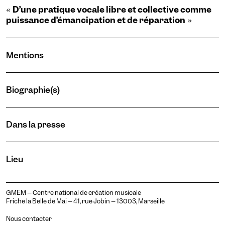
D’une pratique vocale libre et collective comme
«
puissance d’émancipation et de réparation
»
Mentions
Biographie(s)
Dans la presse
Lieu
Natacha Muslera
GMEM – Centre national de création musicale
Vocaliste, improvisatrice & compositrice
Friche la Belle de Mai – 41, rue Jobin – 13003, Marseille
« Je m’intéresse à chaque voix, aux voix infimes
Nous contacter
et infirmes — celles des vivants et des morts,