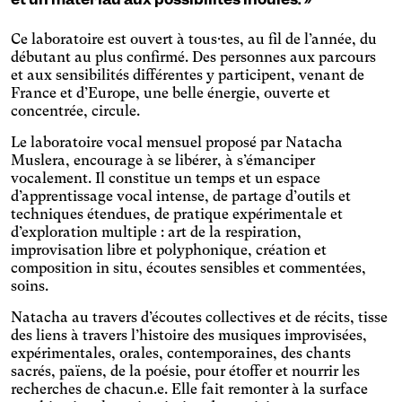
Geste imprécis
augmente le contraste et
Agrandit et espace les
stoppe les contenus
Ce laboratoire est ouvert à tous·tes, au fil de l’année, du
zones cliquables.
animés.
Lumière bleue
débutant au plus confirmé. Des personnes aux parcours
Applique un filtre pour
et aux sensibilités différentes y participent, venant de
limiter la quantité de
France et d’Europe, une belle énergie, ouverte et
Maladie de Parkinson
lumière bleue émise.
concentrée, circule.
Agrandit et espace les
zones cliquables.
Maladie de Wilson
Le laboratoire vocal mensuel proposé par Natacha
Muslera, encourage à se libérer, à s’émanciper
Agrandit et espace les
vocalement. Il constitue un temps et un espace
zones cliquables, assombrit
Migraine ophtalmique
d’apprentissage vocal intense, de partage d’outils et
les fonds et éclaircit les
Adapte la taille des textes et
textes.
techniques étendues, de pratique expérimentale et
modifie la police d'écriture,
d’exploration multiple : art de la respiration,
Malvoyance
assombrit la couleur du
improvisation libre et polyphonique, création et
Augmente fortement la
fond et éclaircit la couleur
composition in situ, écoutes sensibles et commentées,
taille des textes et modifie
des textes. Augmente
Mode nuit
soins.
les couleurs.
également le contraste et
Assombrit la couleur du
stoppe les contenus
Natacha au travers d’écoutes collectives et de récits, tisse
fond et éclaircit la couleur
animés.
Presbytie
des liens à travers l’histoire des musiques improvisées,
des textes.
Augmente la taille des textes
expérimentales, orales, contemporaines, des chants
et modifie les couleurs.
sacrés, païens, de la poésie, pour étoffer et nourrir les
Protanopie
recherches de chacun.e. Elle fait remonter à la surface