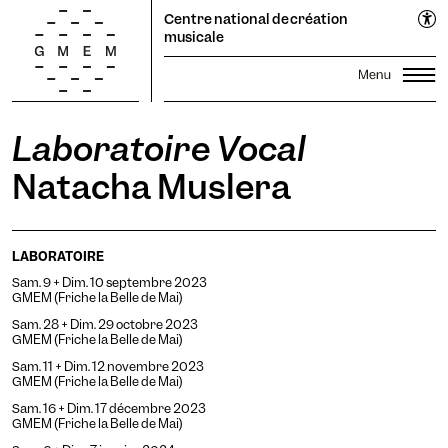
Cookies management panel
EN
Centre national de création
FR
musicale
Laboratoire Vocal
Lun
Mar
Mer
Jeu
Ven
Sam
Dim
Saison
1
2
Natacha Muslera
Festival Propagations
3
4
5
6
7
8
9
Productions
Transmission
10
11
12
13
14
15
16
LABORATOIRE
Résidences
17
18
19
20
Recherche
21
22
23
Sam. 9 + Dim. 10 septembre 2023
24
25
26
27
28
29
30
Le GMEM
GMEM (Friche la Belle de Mai)
Sonothèque
31
Sam. 28 + Dim. 29 octobre 2023
Calendrier
Candidater
GMEM (Friche la Belle de Mai)
Sam. 11 + Dim. 12 novembre 2023
Infos pratiques
La Coopérative
GMEM (Friche la Belle de Mai)
abonnez-vous à la newsletter pour rester averti·e.
Sam. 16 + Dim. 17 décembre 2023
Billetterie
GMEM (Friche la Belle de Mai)