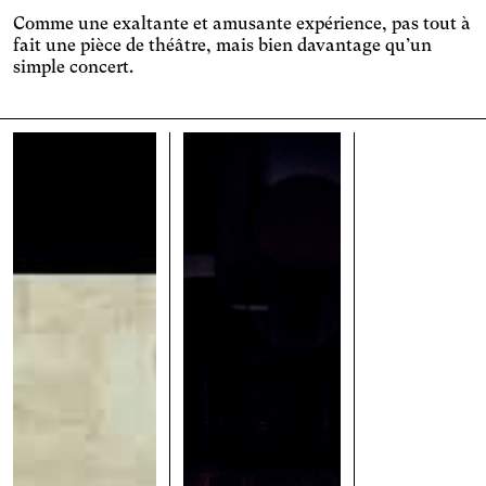
Comme une exaltante et amusante expérience, pas tout à
Réduit les distractions en
utilisant notamment des
fait une pièce de théâtre, mais bien davantage qu’un
Vision Floue
couleurs adoucies et un
simple concert.
Agrandit les textes, modifie
contraste amélioré.
la police d'écriture,
Taille du texte
augmente le contraste et
stoppe les contenus
animés.
Contrastes