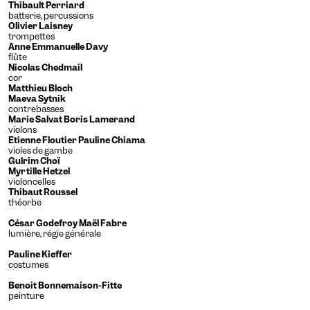
Thibault Perriard
batterie, percussions
Olivier Laisney
Mote
Temporaire
Vision
trompettes
Anne Emmanuelle Davy
flûte
Nicolas Chedmail
cor
Matthieu Bloch
Maeva Sytnik
contrebasses
Marie Salvat Boris Lamerand
violons
Etienne Floutier Pauline Chiama
violes de gambe
Gulrim Choï
Achromatie
Myrtille Hetzel
violoncelles
Modifie les couleurs pour
Thibaut Roussel
assurer un contraste
théorbe
Arthrose
suffisant.
César Godefroy Maël Fabre
Agrandit et espace les
lumière, régie générale
zones cliquables.
Cataracte
Pauline Kieffer
Augmente la taille des
costumes
textes, assombrit les
Confort Visuel
Benoit Bonnemaison-Fitte
couleurs de fonds et
peinture
Augmente le contraste et la
éclaircit les textes.