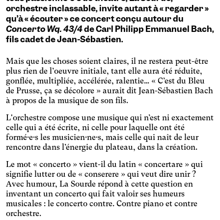
Agrandit et espace les
orchestre inclassable, invite autant à « regarder »
zones cliquables, assombrit
Migraine ophtalmique
qu’à « écouter » ce concert conçu autour du
les fonds et éclaircit les
Adapte la taille des textes et
textes.
Concerto Wq. 43/4
de Carl Philipp Emmanuel Bach,
modifie la police d'écriture,
Malvoyance
fils cadet de Jean-Sébastien.
assombrit la couleur du
Augmente fortement la
fond et éclaircit la couleur
taille des textes et modifie
Mais que les choses soient claires, il ne restera peut-être
des textes. Augmente
Mode nuit
les couleurs.
également le contraste et
plus rien de l’oeuvre initiale, tant elle aura été réduite,
Assombrit la couleur du
stoppe les contenus
gonflée, multipliée, accélérée, ralentie… « C’est du Bleu
fond et éclaircit la couleur
animés.
Presbytie
de Prusse, ça se décolore » aurait dit Jean-Sébastien Bach
des textes.
à propos de la musique de son fils.
Augmente la taille des textes
et modifie les couleurs.
Protanopie
L'orchestre compose une musique qui n’est ni exactement
celle qui a été écrite, ni celle pour laquelle ont été
formé·e·s les musicien·ne·s, mais celle qui naît de leur
Sclérose en plaques
rencontre dans l’énergie du plateau, dans la création.
Agrandit et espace les
zones cliquables, modifie les
Le mot « concerto » vient-il du latin « concertare » qui
Sénior
couleurs.
signifie lutter ou de « conserere » qui veut dire unir ?
Augmente la taille des textes
Avec humour, La Sourde répond à cette question en
et modifie la police
Tremblements essentiels
inventant un concerto qui fait valoir ses humeurs
d'écriture.
musicales : le concerto contre. Contre piano et contre
Agrandit et espace les
orchestre.
zones cliquables.
Trouble de l’attention