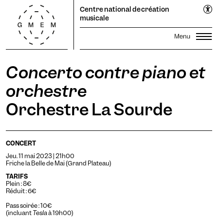
Cookies management panel
EN
Centre national de création
FR
musicale
Concerto contre piano et
Lun
Mar
Mer
Jeu
Ven
Sam
Dim
Saison
1
2
orchestre
Festival Propagations
3
4
5
6
7
8
9
Orchestre La Sourde
Productions
Transmission
10
11
12
13
14
15
16
Résidences
17
18
19
20
Recherche
21
22
23
24
25
26
27
28
29
30
CONCERT
Le GMEM
Sonothèque
31
Jeu. 11 mai 2023 | 21h00
Friche la Belle de Mai (Grand Plateau)
Calendrier
Candidater
TARIFS
Infos pratiques
La Coopérative
Plein : 8€
Réduit : 6€
abonnez-vous à la newsletter pour rester averti·e.
Billetterie
Pass soirée : 10€
(incluant
Tesla
à 19h00)