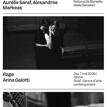
Aurélie Saraf, Alexandros
National de Marseille
(Salle Déméter)
Markeas
Rage
Jeu. 7 mai 2026 |
19h00
Anna Gaïotti
3bisf - Centre d'arts
contemporains