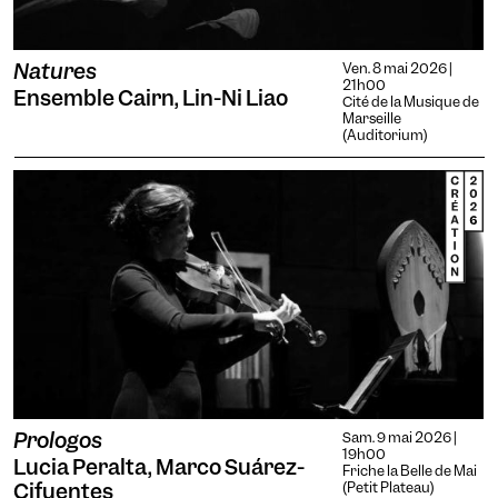
Natures
Ven. 8 mai 2026 |
21h00
Ensemble Cairn, Lin-Ni Liao
Cité de la Musique de
Marseille
(Auditorium)
Prologos
Sam. 9 mai 2026 |
19h00
Lucia Peralta, Marco Suárez-
Friche la Belle de Mai
Cifuentes
(Petit Plateau)