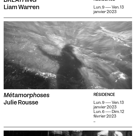
Agrandit les textes, modifie
contraste amélioré.
Liam Warren
la police d'écriture,
Lun. 9 —— Ven. 13
Taille du texte
augmente le contraste et
janvier 2023
stoppe les contenus
animés.
Contrastes
Métamorphoses
RÉSIDENCE
Julie Rousse
Lun. 9 —— Ven. 13
janvier 2023
Lun. 6 —— Dim. 12
février 2023
...